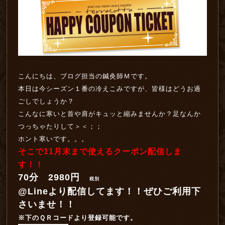
こんにちは、ブログ担当の鍼灸師Ｍです。
本日は今シーズン１番の冷えこみですが、皆様はどうお過
ごしでしょうか？
こんなに寒いと首や肩がキュッと縮みませんか？足なんか
つっちゃたりして＞＜；；
ホント寒いです。。。
そこで11月末まで使えるクーポン配信しま
す！！
70分 2980円
税別
@Lineより配信してます！！ぜひご利用下
さいませ！！
※下のＱＲコードより登録可能です。