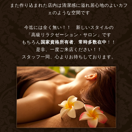
また作り込まれた店内は清潔感に溢れ居心地のよいカフ
ェのような空間です
今迄には全く無い！！ 新しいスタイルの
「高級リラクゼーション・サロン」です
もちろん
国家資格所有者
、
常時多数在中
！！
是非、一度ご来店ください！！
スタッフ一同、心よりお待ちしております。